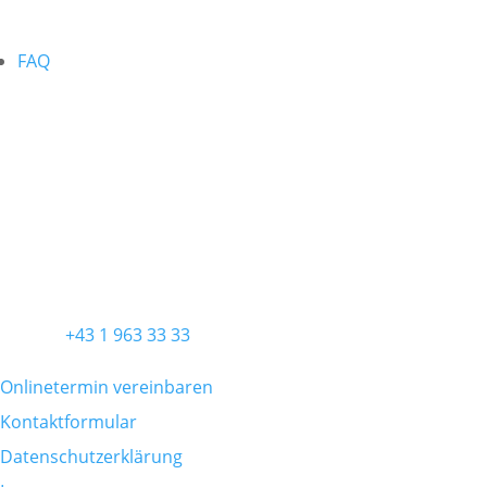
FAQ
ORDINATION
Ordination Wien
Praxis für Allgemein- und Viszeralchirurgie
Diefenbachgasse 5/3
1150 Wien
KONTAKT
Telefon
+43 1 963 33 33
Onlinetermin vereinbaren
Kontaktformular
Datenschutzerklärung