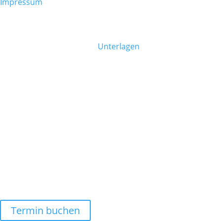
Impressum
PATIENTENINFO
Bitte bringen Sie folgende
Unterlagen
mit:
eCard
Allergiepass (falls vorhanden)
Eigene Medikamentenliste
Fragen und Notizen
Befunde zu vorherigen Erkrankungen
DARMGESUNDHEIT
Dr. Florian Schneider
Copyright ©2026
Alle Rechte vorbehalten.
Termin buchen