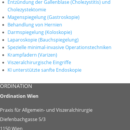
Entzündung der Gallenblase (Cholezystitis) und
Cholezystektomie
Magenspiegelung (Gastroskopie)
Behandlung von Hernien
Darmspiegelung (Koloskopie)
Laparoskopie (Bauchspiegelung)
Spezielle minimal-invasive Operationstechniken
Krampfadern (Varizen)
Viszeralchirurgische Eingriffe
KI unterstützte sanfte Endoskopie
ORDINATION
Ordination Wien
Praxis für Allgemein- und Viszeralchirurgie
Diefenbachgasse 5/3
1150 Wien