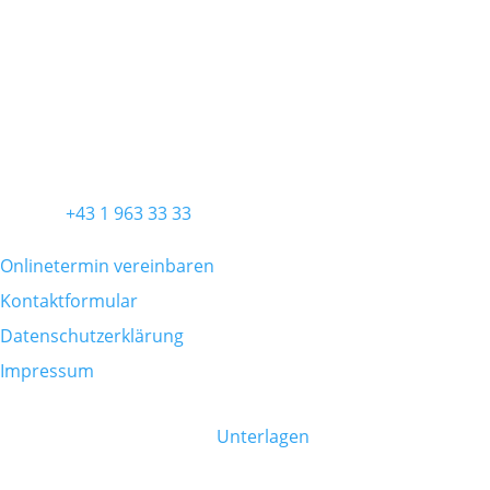
Ordination Wien
Praxis für Allgemein- und Viszeralchirurgie
Diefenbachgasse 5/3
1150 Wien
KONTAKT
Telefon
+43 1 963 33 33
Onlinetermin vereinbaren
Kontaktformular
Datenschutzerklärung
Impressum
PATIENTENINFO
Bitte bringen Sie folgende
Unterlagen
mit:
eCard