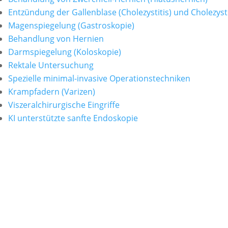
Entzündung der Gallenblase (Cholezystitis) und Cholezys
Magenspiegelung (Gastroskopie)
Behandlung von Hernien
Darmspiegelung (Koloskopie)
Rektale Untersuchung
Spezielle minimal-invasive Operationstechniken
Krampfadern (Varizen)
Viszeralchirurgische Eingriffe
KI unterstützte sanfte Endoskopie
ORDINATION
Ordination Wien
Praxis für Allgemein- und Viszeralchirurgie
Diefenbachgasse 5/3
1150 Wien