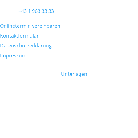
KONTAKT
Telefon
+43 1 963 33 33
Onlinetermin vereinbaren
Kontaktformular
Datenschutzerklärung
Impressum
PATIENTENINFO
Bitte bringen Sie folgende
Unterlagen
mit:
eCard
Allergiepass (falls vorhanden)
Eigene Medikamentenliste
Fragen und Notizen
Befunde zu vorherigen Erkrankungen
DARMGESUNDHEIT