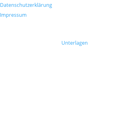
Datenschutzerklärung
Impressum
PATIENTENINFO
Bitte bringen Sie folgende
Unterlagen
mit:
eCard
Allergiepass (falls vorhanden)
Eigene Medikamentenliste
Fragen und Notizen
Befunde zu vorherigen Erkrankungen
DARMGESUNDHEIT
Dr. Florian Schneider
Copyright ©2026
Alle Rechte vorbehalten.