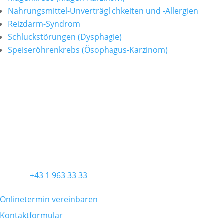
Nahrungsmittel-Unverträglichkeiten und -Allergien
Reizdarm-Syndrom
Schluckstörungen (Dysphagie)
Speiseröhrenkrebs (Ösophagus-Karzinom)
ORDINATION
Ordination Wien
Praxis für Allgemein- und Viszeralchirurgie
Diefenbachgasse 5/3
1150 Wien
KONTAKT
Telefon
+43 1 963 33 33
Onlinetermin vereinbaren
Kontaktformular