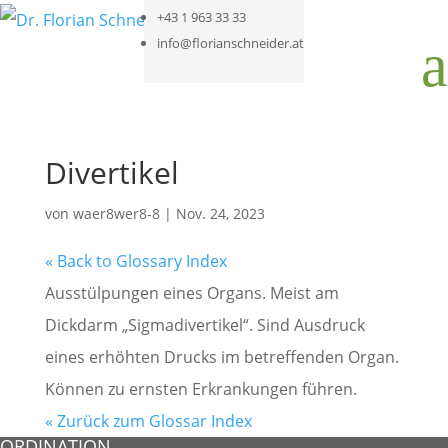
+43 1 963 33 33
a
info@florianschneider.at
Divertikel
von
waer8wer8-8
|
Nov. 24, 2023
« Back to Glossary Index
Ausstülpungen eines Organs. Meist am
Dickdarm „Sigmadivertikel“. Sind Ausdruck
eines erhöhten Drucks im betreffenden Organ.
Können zu ernsten Erkrankungen führen.
« Zurück zum Glossar Index
ORDINATION