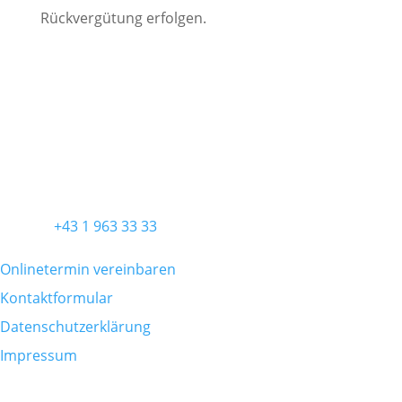
Rückvergütung erfolgen.
ORDINATION
Ordination Wien
Praxis für Allgemein- und Viszeralchirurgie
Diefenbachgasse 5/3
1150 Wien
KONTAKT
Telefon
+43 1 963 33 33
Onlinetermin vereinbaren
Kontaktformular
Datenschutzerklärung
Impressum