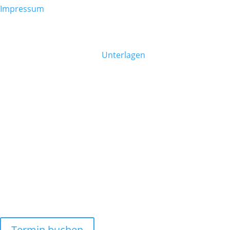
Impressum
PATIENTENINFO
Bitte bringen Sie folgende
Unterlagen
mit:
eCard
Allergiepass (falls vorhanden)
Eigene Medikamentenliste
Fragen und Notizen
Befunde zu vorherigen Erkrankungen
DARMGESUNDHEIT
Dr. Florian Schneider
Copyright ©2026
Alle Rechte vorbehalten.
Termin buchen