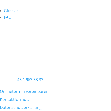
Glossar
FAQ
ORDINATION
Ordination Wien
Praxis für Allgemein- und Viszeralchirurgie
Diefenbachgasse 5/3
1150 Wien
KONTAKT
Telefon
+43 1 963 33 33
Onlinetermin vereinbaren
Kontaktformular
Datenschutzerklärung