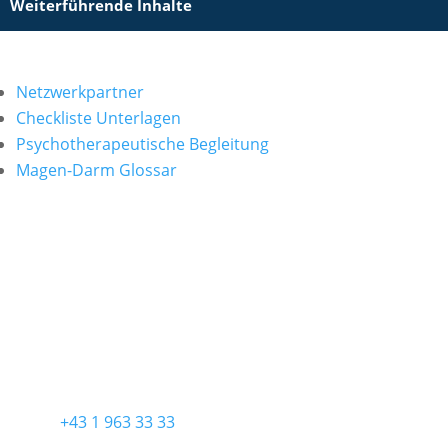
Weiterführende Inhalte
Netzwerkpartner
Checkliste Unterlagen
Psychotherapeutische Begleitung
Magen-Darm Glossar
ORDINATION
Ordination Wien
Praxis für Allgemein- und Viszeralchirurgie
Diefenbachgasse 5/3
1150 Wien
KONTAKT
Telefon
+43 1 963 33 33