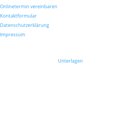
Onlinetermin vereinbaren
Kontaktformular
Datenschutzerklärung
Impressum
PATIENTENINFO
Bitte bringen Sie folgende
Unterlagen
mit:
eCard
Allergiepass (falls vorhanden)
Eigene Medikamentenliste
Fragen und Notizen
Befunde zu vorherigen Erkrankungen
DARMGESUNDHEIT
Dr. Florian Schneider