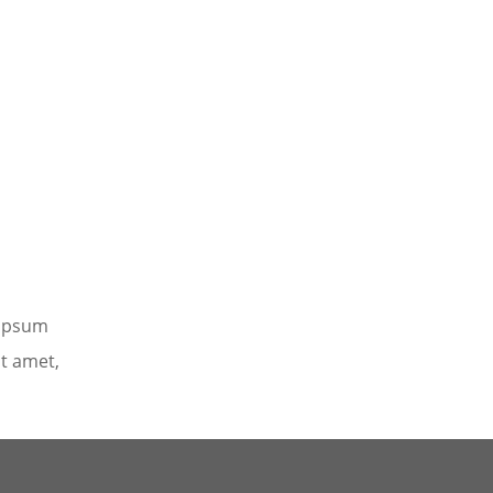
 ipsum
it amet,