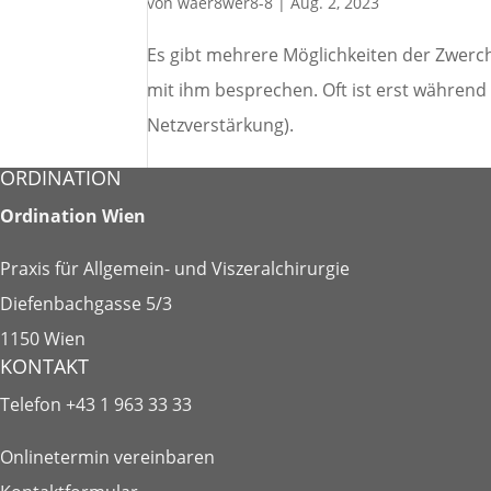
von
waer8wer8-8
|
Aug. 2, 2023
Es gibt mehrere Möglichkeiten der Zwerch
mit ihm besprechen. Oft ist erst während
Netzverstärkung).
ORDINATION
Ordination Wien
Praxis für Allgemein- und Viszeralchirurgie
Diefenbachgasse 5/3
1150 Wien
KONTAKT
Telefon
+43 1 963 33 33
Onlinetermin vereinbaren