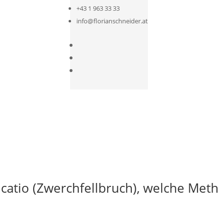
+43 1 963 33 33
info@florianschneider.at
icatio (Zwerchfellbruch), welche Met