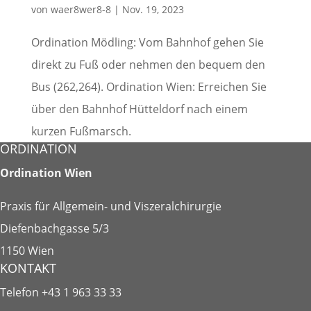
von
waer8wer8-8
|
Nov. 19, 2023
Ordination Mödling: Vom Bahnhof gehen Sie
direkt zu Fuß oder nehmen den bequem den
Bus (262,264). Ordination Wien: Erreichen Sie
über den Bahnhof Hütteldorf nach einem
kurzen Fußmarsch.
ORDINATION
Ordination Wien
Praxis für Allgemein- und Viszeralchirurgie
Diefenbachgasse 5/3
1150 Wien
KONTAKT
Telefon
+43 1 963 33 33