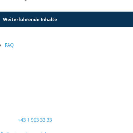
Weiterführende Inhalte
FAQ
ORDINATION
Ordination Wien
Praxis für Allgemein- und Viszeralchirurgie
Diefenbachgasse 5/3
1150 Wien
KONTAKT
Telefon
+43 1 963 33 33