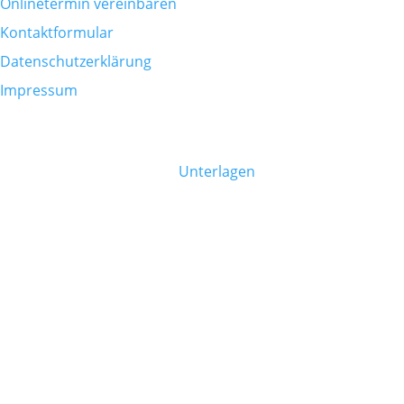
Onlinetermin vereinbaren
Kontaktformular
Datenschutzerklärung
Impressum
PATIENTENINFO
Bitte bringen Sie folgende
Unterlagen
mit:
eCard
Allergiepass (falls vorhanden)
Eigene Medikamentenliste
Fragen und Notizen
Befunde zu vorherigen Erkrankungen
DARMGESUNDHEIT
Dr. Florian Schneider