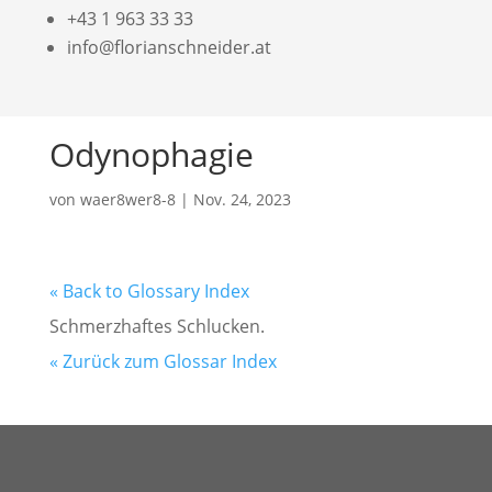
a
+43 1 963 33 33
info@florianschneider.at
Odynophagie
von
waer8wer8-8
|
Nov. 24, 2023
« Back to Glossary Index
Schmerzhaftes Schlucken.
« Zurück zum Glossar Index