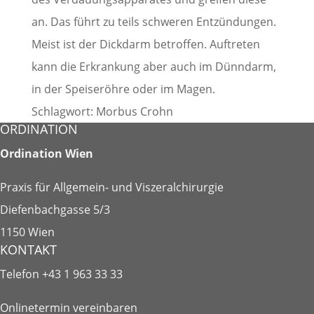
an. Das führt zu teils schweren Entzündungen.
Meist ist der Dickdarm betroffen. Auftreten
kann die Erkrankung aber auch im Dünndarm,
in der Speiseröhre oder im Magen.
Schlagwort: Morbus Crohn
ORDINATION
Ordination Wien
Praxis für Allgemein- und Viszeralchirurgie
Diefenbachgasse 5/3
1150 Wien
KONTAKT
Telefon
+43 1 963 33 33
Onlinetermin vereinbaren