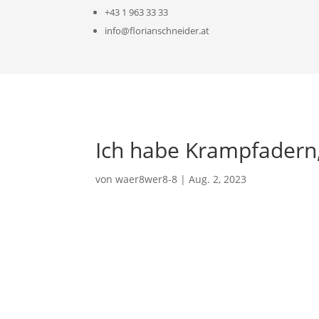
+43 1 963 33 33
info@florianschneider.at
Ich habe Krampfadern,
von
waer8wer8-8
|
Aug. 2, 2023